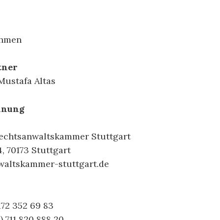
ehmen
tner
Mustafa Altas
hnung
Rechtsanwaltskammer Stuttgart
, 70173 Stuttgart
altskammer-stuttgart.de
n
172 352 69 83
) 711 820 888 20